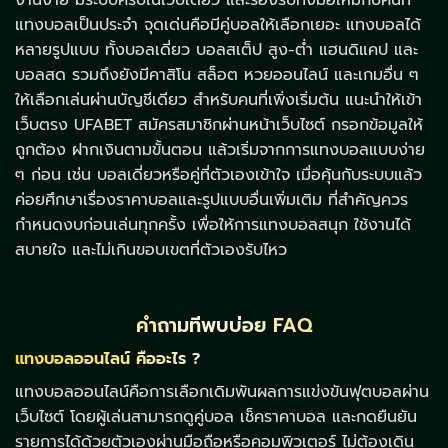
งานง่าย มีระบบครบในเว็บเดียว และรองรับทั้งมือใหม่กับคนที่
แทงบอลเป็นประจำ จุดเด่นคือมีคู่บอลให้เลือกเยอะ แทงบอลได้
หลายรูปแบบ ทั้งบอลเดี่ยว บอลสเต็ป สูง-ต่ำ แฮนดิแคป และ
บอลสด รวมถึงยังมีคาสิโน สล็อต หวยออนไลน์ และเกมอื่น ๆ
ให้เลือกเล่นผ่านบัญชีเดียว สำหรับคนที่เพิ่งเริ่มต้น แนะนำให้เข้า
เว็บตรง UFABET สมัครสมาชิกผ่านหน้าเว็บไซต์ กรอกข้อมูลให้
ถูกต้อง ฝากเงินตามขั้นตอน แล้วเริ่มจากการแทงบอลแบบง่าย
ๆ ก่อน เช่น บอลเดี่ยวหรือคู่ที่ตัวเองเข้าใจ เมื่อคุ้นกับระบบแล้ว
ค่อยศึกษาเรื่องราคาบอลและรูปแบบอื่นเพิ่มเติม ที่สำคัญควร
กำหนดงบก่อนเล่นทุกครั้ง เพื่อให้การแทงบอลสนุก ใช้งานได้
สบายใจ และไม่เกินขอบเขตที่ตัวเองรับไหว
คำถามที่พบบ่อย FAQ
แทงบอลออนไลน์ คืออะไร ?
แทงบอลออนไลน์คือการเลือกเดิมพันผลการแข่งขันฟุตบอลผ่าน
เว็บไซต์ โดยผู้เล่นสามารถดูคู่บอล เช็คราคาบอล และกดยืนยัน
รายการได้ด้วยตัวเองผ่านมือถือหรือคอมพิวเตอร์ ไม่ต้องเดิน