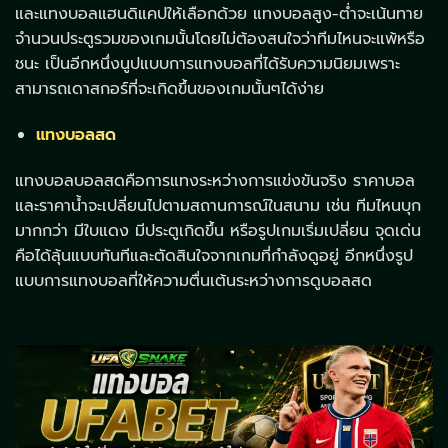
และแทงบอลแฮนดิแคปให้เลือกด้วย แทงบอลสูง-ต่ำจะเน้นทาย
จำนวนประตูรวมของเกมนั้นโดยไม่ต้องสนใจว่าทีมไหนจะแพ้หรือ
ชนะ เป็นอีกหนึ่งนูปแบบการแทงบอลที่ได้รับความนิยมเพราะ
สามารถเดาสกอร์ที่จะเกิดขึ้นของเกมนั้นๆได้ง่าย
แทงบอลสด
แทงบอลบอลสดคือการแทงระหว่างการแข่งขันจริง ราคาบอล
และราคาน้ำจะเปลี่ยนไปตามสถานการณ์ในสนาม เช่น ทีมไหนบุก
มากกว่า มีใบแดง มีประตูเกิดขึ้น หรือรูปเกมเริ่มเปลี่ยน จุดเด่น
คือได้ลุ้นแบบทันทีและตัดสินใจจากเกมที่กำลังดูอยู่ อีกหนึ่งรูป
แบบการแทงบอลที่ให้ความตื่นเต้นระหว่างการดูบอลสด