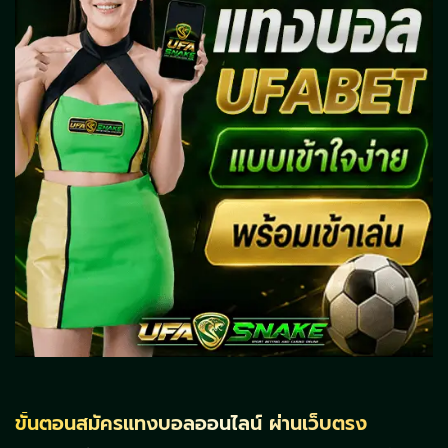
ขั้นตอนสมัครแทงบอลออนไลน์ ผ่านเว็บตรง