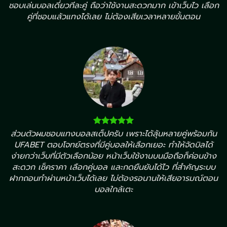
ชอบเล่นบอลเดี่ยวทีละคู่ ถือว่าใช้งานสะดวกมาก เข้าเว็บไว เลือก
คู่ที่ชอบแล้วแทงได้เลย ไม่ต้องเสียเวลาหลายขั้นตอน
ส่วนตัวผมชอบแทงบอลสเต็ปครับ เพราะได้ลุ้นหลายคู่พร้อมกัน
UFABET ตอบโจทย์ตรงที่มีคู่บอลให้เลือกเยอะ ทำให้จัดบิลได้
ง่ายกว่าเว็บที่มีตัวเลือกน้อย หน้าเว็บใช้งานบนมือถือก็ค่อนข้าง
สะดวก เช็คราคา เลือกคู่บอล และกดยืนยันได้ไว ที่สำคัญระบบ
ฝากถอนทำผ่านหน้าเว็บได้เลย ไม่ต้องรอนานให้เสียอารมณ์ตอน
บอลใกล้เตะ