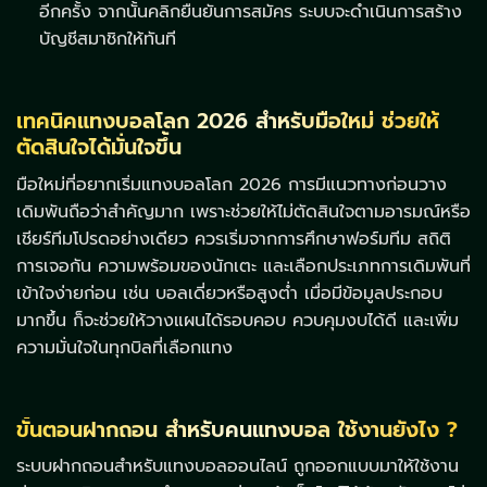
อีกครั้ง จากนั้นคลิกยืนยันการสมัคร ระบบจะดำเนินการสร้าง
บัญชีสมาชิกให้ทันที
เทคนิคแทงบอลโลก 2026 สำหรับมือใหม่ ช่วยให้
ตัดสินใจได้มั่นใจขึ้น
มือใหม่ที่อยากเริ่มแทงบอลโลก 2026 การมีแนวทางก่อนวาง
เดิมพันถือว่าสำคัญมาก เพราะช่วยให้ไม่ตัดสินใจตามอารมณ์หรือ
เชียร์ทีมโปรดอย่างเดียว ควรเริ่มจากการศึกษาฟอร์มทีม สถิติ
การเจอกัน ความพร้อมของนักเตะ และเลือกประเภทการเดิมพันที่
เข้าใจง่ายก่อน เช่น บอลเดี่ยวหรือสูงต่ำ เมื่อมีข้อมูลประกอบ
มากขึ้น ก็จะช่วยให้วางแผนได้รอบคอบ ควบคุมงบได้ดี และเพิ่ม
ความมั่นใจในทุกบิลที่เลือกแทง
ขั้นตอนฝากถอน สำหรับคนแทงบอล ใช้งานยังไง ?
ระบบฝากถอนสำหรับแทงบอลออนไลน์ ถูกออกแบบมาให้ใช้งาน